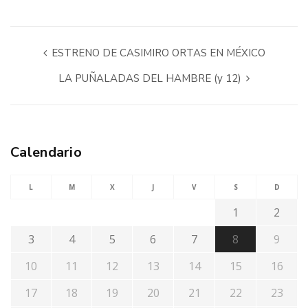
ESTRENO DE CASIMIRO ORTAS EN MÉXICO
LA PUÑALADAS DEL HAMBRE (y 12)
Calendario
L
M
X
J
V
S
D
1
2
3
4
5
6
7
8
9
10
11
12
13
14
15
16
17
18
19
20
21
22
23