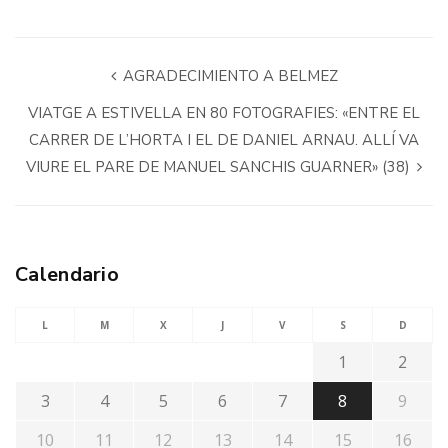
AGRADECIMIENTO A BELMEZ
VIATGE A ESTIVELLA EN 80 FOTOGRAFIES: «ENTRE EL
CARRER DE L’HORTA I EL DE DANIEL ARNAU. ALLÍ VA
VIURE EL PARE DE MANUEL SANCHIS GUARNER» (38)
Calendario
L
M
X
J
V
S
D
1
2
3
4
5
6
7
8
9
10
11
12
13
14
15
16