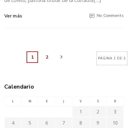
de Loreto, patrona titular de la Cofradía[…]
Ver más
No Comments
1
2
PÁGINA 1 DE 2
Calendario
L
M
X
J
V
S
D
1
2
3
4
5
6
7
8
9
10