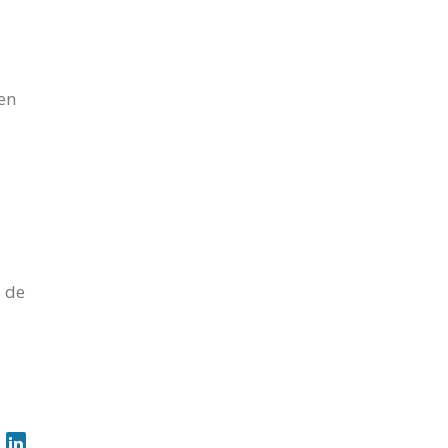
 en
s de