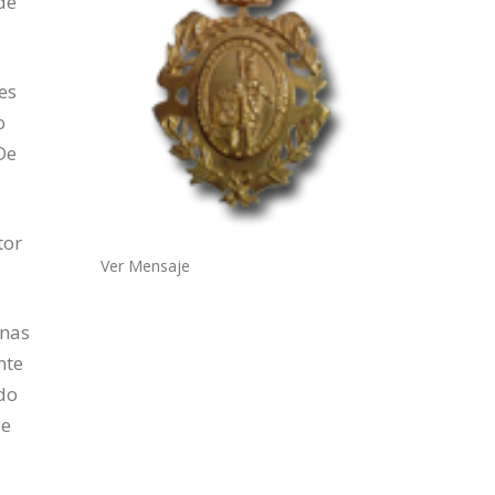
de
es
o
De
tor
Ver Mensaje
unas
nte
do
ue