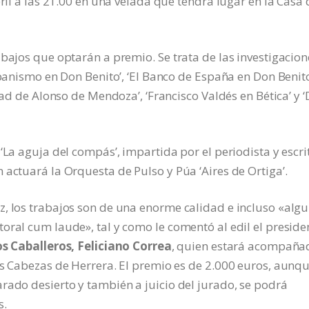
bril a las 21.00 en una velada que tendrá lugar en la Casa 
abajos que optarán a premio. Se trata de las investigacion
rbanismo en Don Benito’, ‘El Banco de España en Don Benit
dad de Alonso de Mendoza’, ‘Francisco Valdés en Bética’ y ‘
‘La aguja del compás’, impartida por el periodista y escri
 actuará la Orquesta de Pulso y Púa ‘Aires de Ortiga’.
z, los trabajos son de una enorme calidad e incluso «alg
oral cum laude», tal y como le comentó al edil el preside
los Caballeros, Feliciano Correa
, quien estará acompaña
es Cabezas de Herrera. El premio es de 2.000 euros, aunq
rado desierto y también a juicio del jurado, se podrá
s.