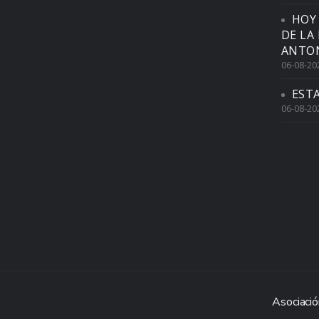
HOY
DE LA
ANTON
06-08-20
EST
06-08-20
Asociació