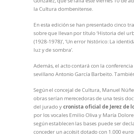
González, que se falla este viernes 10 de a
la Cultura dombenitense.
En esta edición se han presentado cinco tr
sobre que llevan por título ‘Historia del u
(1928-1978)’, ‘Un error histórico: La identi
luz y de sombra’.
Además, el acto contará con la conferencia 
sevillano Antonio García Barbeito. También
Según el concejal de Cultura, Manuel Núñe
obras serían merecedoras de una tesis doct
del jurado y
cronista oficial de Jerez de 
por los vocales Emilio Oliva y María Dolor
según establecen las bases puede ser decla
conceder un accésit dotado con 1.000 euro