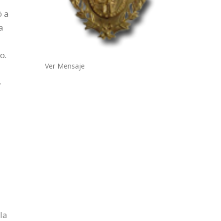
ó a
a
o.
Ver Mensaje
,
la