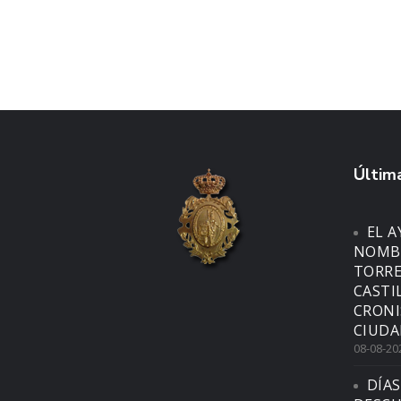
Última
EL 
NOMBR
TORRE
CASTI
CRONI
CIUDA
08-08-20
DÍAS