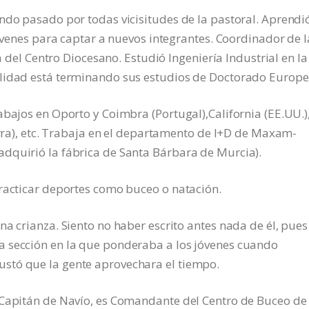
ndo pasado por todas vicisitudes de la pastoral. Aprendi
jóvenes para captar a nuevos integrantes. Coordinador de l
va del Centro Diocesano. Estudió Ingeniería Industrial en la
alidad está terminando sus estudios de Doctorado Europe
abajos en Oporto y Coimbra (Portugal),California (EE.UU.)
terra), etc. Trabaja en el departamento de I+D de Maxam-
dquirió la fábrica de Santa Bárbara de Murcia).
practicar deportes como buceo o natación.
na crianza. Siento no haber escrito antes nada de él, pues
a sección en la que ponderaba a los jóvenes cuando
stó que la gente aprovechara el tiempo.
 Capitán de Navío, es Comandante del Centro de Buceo de 