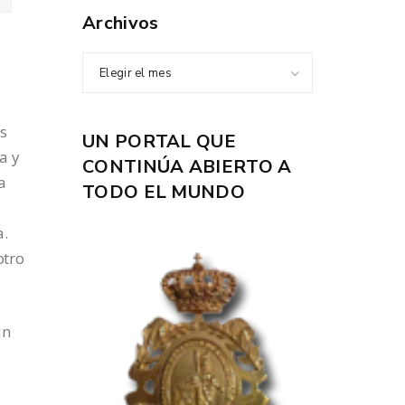
Archivos
Elegir el mes
s
UN PORTAL QUE
a y
CONTINÚA ABIERTO A
a
TODO EL MUNDO
a.
otro
ún
a