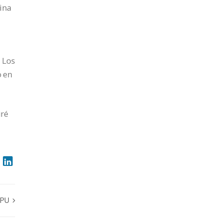
rina
 Los
o en
iré
OPU