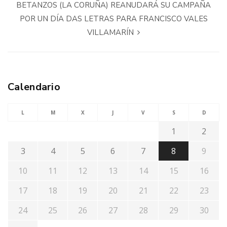
BETANZOS (LA CORUÑA) REANUDARÁ SU CAMPAÑA
POR UN DÍA DAS LETRAS PARA FRANCISCO VALES
VILLAMARÍN
Calendario
L
M
X
J
V
S
D
1
2
3
4
5
6
7
8
9
10
11
12
13
14
15
16
17
18
19
20
21
22
23
24
25
26
27
28
29
30