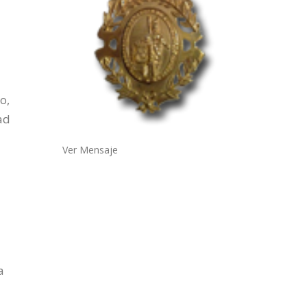
o,
ad
Ver Mensaje
a