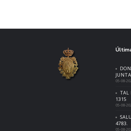
Última
DON
JUNTA
05-08-20
TAL 
1315
05-08-20
SAL
4783.
05-08-20