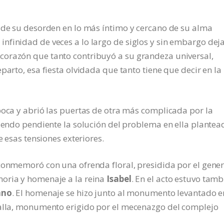
a de su desorden en lo más íntimo y cercano de su alma
nfinidad de veces a lo largo de siglos y sin embargo dej
corazón que tanto contribuyó a su grandeza universal,
parto, esa fiesta olvidada que tanto tiene que decir en la
poca y abrió las puertas de otra más complicada por la
niendo pendiente la solución del problema en ella plantea
e esas tensiones exteriores.
conmemoró con una ofrenda floral, presidida por el gener
moria y homenaje a la reina
Isabel
. En el acto estuvo tamb
ano
. El homenaje se hizo junto al monumento levantado e
talla, monumento erigido por el mecenazgo del complejo