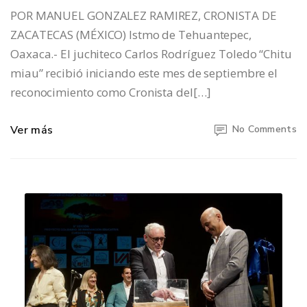
POR MANUEL GONZALEZ RAMIREZ, CRONISTA DE
ZACATECAS (MÉXICO) Istmo de Tehuantepec,
Oaxaca.- El juchiteco Carlos Rodríguez Toledo “Chitu
miau” recibió iniciando este mes de septiembre el
reconocimiento como Cronista del[…]
Ver más
No Comments