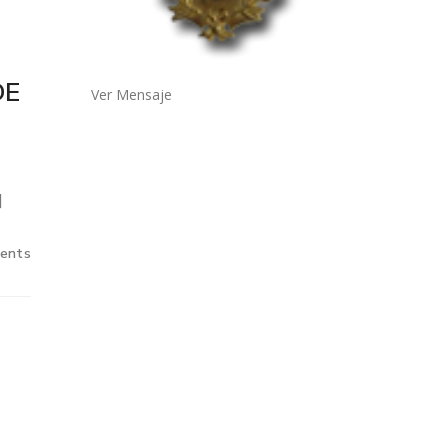
DE
Ver Mensaje
.
]
ents