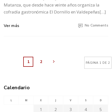
Matanza, que desde hace veinte años organiza la
cofradía gastronómica El Dornillo en Valdepeñas[…]
Ver más
No Comments
1
2
PÁGINA 1 DE 2
Calendario
L
M
X
J
V
S
D
1
2
3
4
5