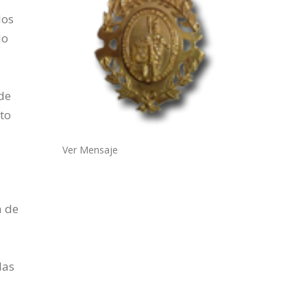
los
do
de
nto
Ver Mensaje
a de
las