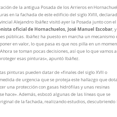
ación de la antigua Posada de los Arrieros en Hornachue
ras en la fachada de este edificio del siglo XVIII, declara
vincial Alejandro Ibáñez visitó ayer la Posada junto con el
onista oficial de Hornachuelos, José Manuel Escobar
, y
nes públicas. Ibáñez ha puesto en marcha un mecanismo 
 poner en valor, lo que pasa es que nos pilla en un mome
 Ahora se toman pocas decisiones, así que lo que vamos a
roteger esas pinturas», apuntó Ibáñez.
s pinturas pueden datar de «finales del siglo XVII o
 medida de urgencia que se proteja este hallazgo que dot
acer una protección con gasas hidrófilas y unas resinas
se hace». Además, esbozó algunas de las líneas que se
riginal de la fachada, realizando estudios, descubriendo 