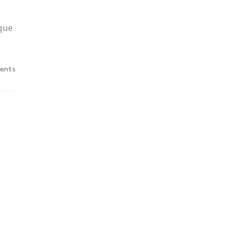
que
ents