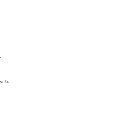
Y
ents