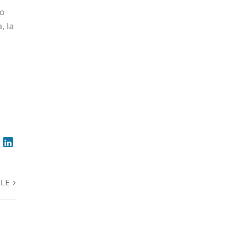
uo
, la
LLE