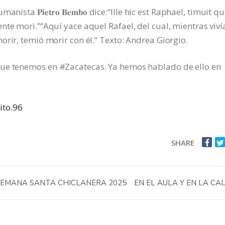
sta 𝐏𝐢𝐞𝐭𝐫𝐨 𝐁𝐞𝐦𝐛𝐨 dice:“Ille hic est Raphael, timuit q
nte mori.”“Aquí yace aquel Rafael, del cual, mientras vivía
rir, temió morir con él.” Texto: Andrea Giorgio.
que tenemos en
#Zacatecas
. Ya hemos hablado de ello en
ito.96
SHARE
SEMANA SANTA CHICLANERA 2025
EN EL AULA Y EN LA CA