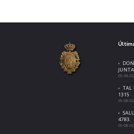
Última
DON
JUNTA
05-08-20
TAL 
1315
05-08-20
SAL
4783.
05-08-20