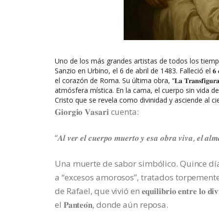
Uno de los más grandes artistas de todos los tiemp
Sanzio en Urbino, el 6 de abril de 1483. Falleció el 𝟔 𝐝𝐞 𝐚𝐛𝐫𝐢𝐥
el corazón de Roma. Su última obra, “𝐋𝐚 𝐓𝐫𝐚𝐧𝐬𝐟𝐢𝐠
atmósfera mística. En la cama, el cuerpo sin vida del 
Cristo que se revela como divinidad y asciende al cie
𝐆𝐢𝐨𝐫𝐠𝐢𝐨 𝐕𝐚𝐬𝐚𝐫𝐢 cuenta:
“𝑨𝒍 𝒗𝒆𝒓 𝒆𝒍 𝒄𝒖𝒆𝒓𝒑𝒐 𝒎𝒖𝒆𝒓𝒕𝒐 𝒚 𝒆𝒔𝒂 𝒐𝒃𝒓𝒂 𝒗𝒊𝒗𝒂, 𝒆𝒍 𝒂𝒍𝒎
Una muerte de sabor simbólico. Quince días
a “excesos amorosos”, tratados torpemente
de Rafael, que vivió en 𝐞𝐪𝐮𝐢𝐥𝐢𝐛𝐫𝐢𝐨 𝐞𝐧𝐭𝐫𝐞 𝐥
el 𝐏𝐚𝐧𝐭𝐞𝐨́𝐧, donde aún reposa.