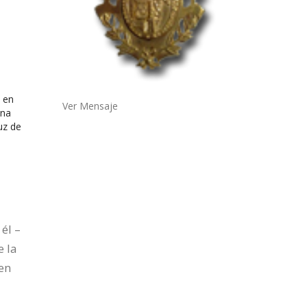
a, en
Ver Mensaje
una
uz de
él –
e la
 en