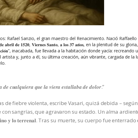
os: Rafael Sanzio, el gran maestro del Renacimiento. Nació Raffaello
 𝐝𝐞 𝟏𝟓𝟐𝟎, 𝐕𝐢𝐞𝐫𝐧𝐞𝐬 𝐒𝐚𝐧𝐭𝐨, 𝐚 𝐥𝐨𝐬 𝟑𝟕 𝐚𝐧̃𝐨𝐬, en la plenitud de su glori
𝐫𝐚𝐜𝐢𝐨́𝐧”, inacabada, fue llevada a la habitación donde yacía: recreando 
artista y, junto a él, su última creación, aún vibrante, cargada de la l
lo.
 𝒅𝒆 𝒄𝒖𝒂𝒍𝒒𝒖𝒊𝒆𝒓𝒂 𝒒𝒖𝒆 𝒍𝒂 𝒗𝒊𝒆𝒓𝒂 𝒆𝒔𝒕𝒂𝒍𝒍𝒂𝒃𝒂 𝒅𝒆 𝒅𝒐𝒍𝒐𝒓.”
 de fiebre violenta, escribe Vasari, quizá debida – según 
 con sangrías, que agravaron su estado. Un alma ardient
 𝐝𝐢𝐯𝐢𝐧𝐨 𝐲 𝐥𝐨 𝐭𝐞𝐫𝐫𝐞𝐧𝐚𝐥. Tras su muerte, su cuerpo fue enterrado