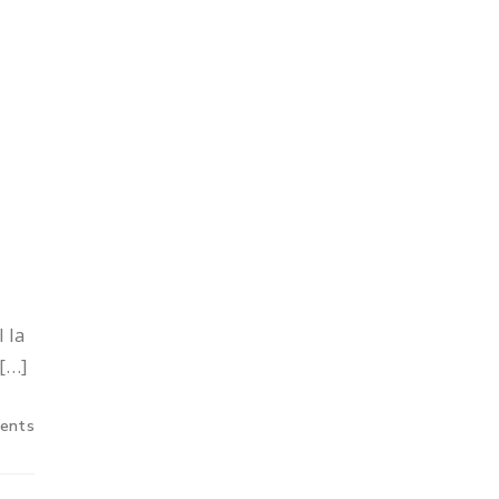
 la
e[…]
ents