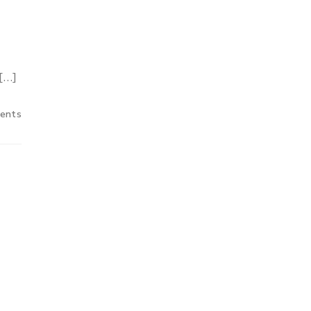
[…]
ents