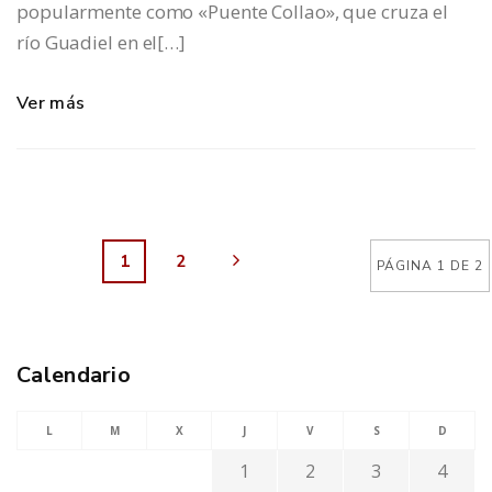
popularmente como «Puente Collao», que cruza el
río Guadiel en el[…]
Ver más
1
2
PÁGINA 1 DE 2
Calendario
L
M
X
J
V
S
D
1
2
3
4