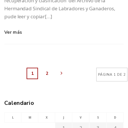
recuperación y clasificación del Archivo de la
Hermandad Sindical de Labradores y Ganaderos,
pude leer y copiar[…]
Ver más
1
2
PÁGINA 1 DE 2
Calendario
L
M
X
J
V
S
D