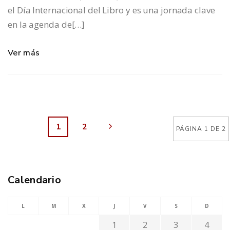
el Día Internacional del Libro y es una jornada clave
en la agenda de[…]
Ver más
1
2
PÁGINA 1 DE 2
Calendario
L
M
X
J
V
S
D
1
2
3
4