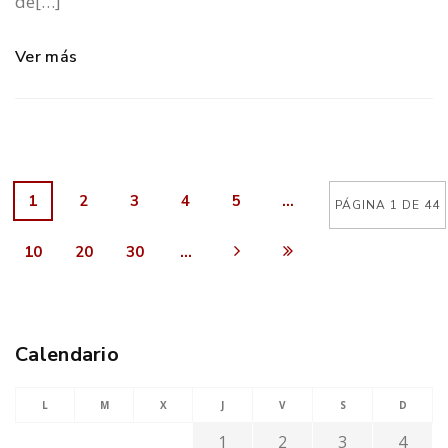
de[…]
Ver más
1
2
3
4
5
...
PÁGINA 1 DE 44
10
20
30
...
Calendario
L
M
X
J
V
S
D
1
2
3
4