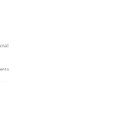
unal
ents