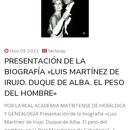
Nov 09 2022
Noticias
PRESENTACIÓN DE LA
BIOGRAFÍA «LUIS MARTÍNEZ DE
IRUJO. DUQUE DE ALBA. EL PESO
DEL HOMBRE»
POR LA REAL ACADEMIA MATRITENSE DE HERÁLDICA
Y GENEALOGÍA Presentación de la biografía «Luis
Martínez de Irujo. Duque de Alba. El peso del
nombre» en la Real Maestranza de Caballería[…]