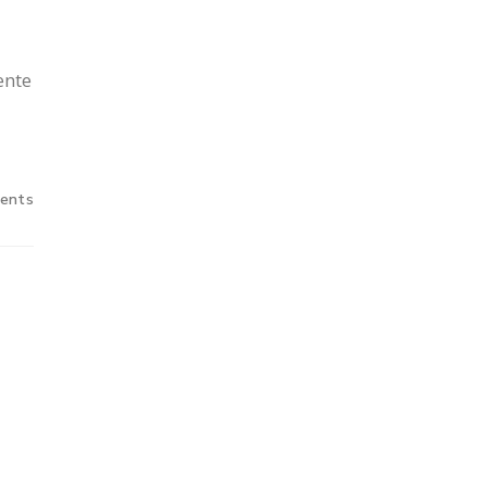
ente
ents