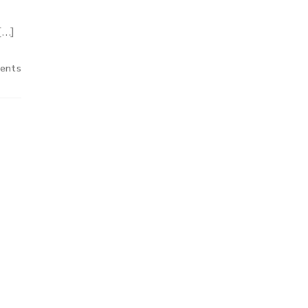
[…]
ents