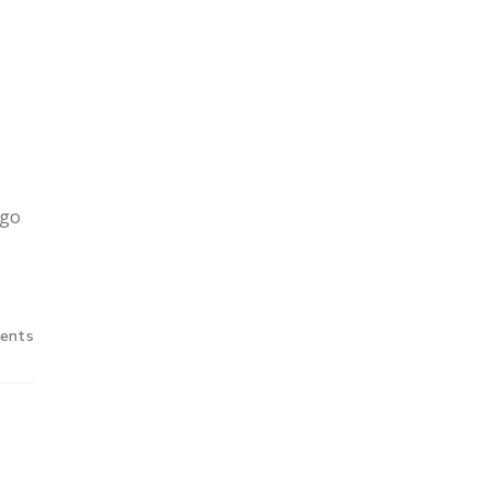
igo
ents