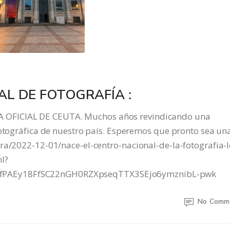
L DE FOTOGRAFÍA :
 OFICIAL DE CEUTA. Muchos años revindicando una
fotográfica de nuestro país. Esperemos que pronto sea un
ra/2022-12-01/nace-el-centro-nacional-de-la-fotografia-l
l?
fPAEy18FfSC22nGH0RZXpseqTTX3SEjo6ymznibL-pwk
No Comm