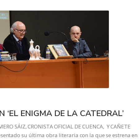
 ‘EL ENIGMA DE LA CATEDRAL’
ERO SÁIZ, CRONISTA OFICIAL DE CUENCA, Y CAÑETE
entado su última obra literaria con la que se estrena en