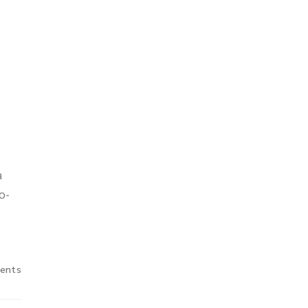
a
o-
ents