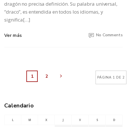
dragón no precisa definición. Su palabra universal,
“draco”, es entendida en todos los idiomas, y
significa[…]
Ver más
No Comments
1
2
PÁGINA 1 DE 2
Calendario
L
M
X
J
V
S
D