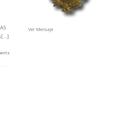
TAS
Ver Mensaje
s[…]
ents