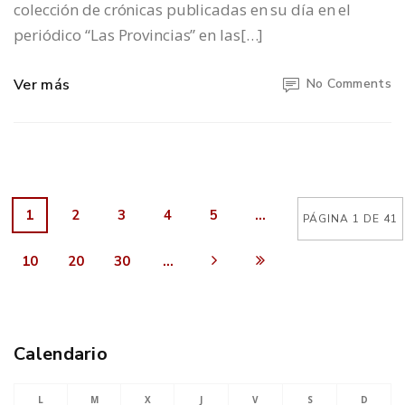
colección de crónicas publicadas en su día en el
periódico “Las Provincias” en las[…]
Ver más
No Comments
1
2
3
4
5
...
PÁGINA 1 DE 41
10
20
30
...
Calendario
L
M
X
J
V
S
D