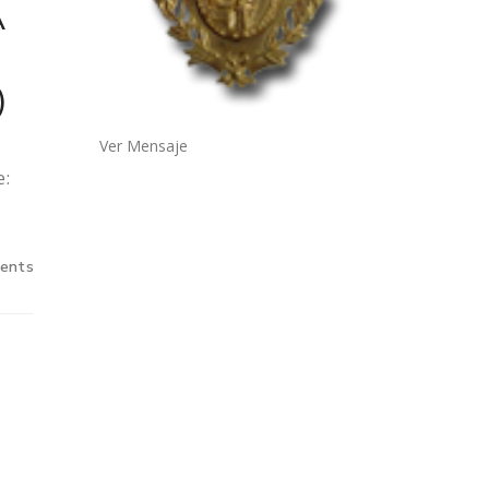
A
)
Ver Mensaje
e:
ents