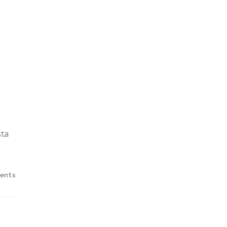
sta
ents