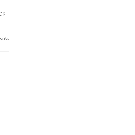
OR
ents