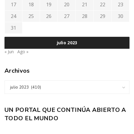
17
18
19
20
21
22
23
24
25
26
27
28
29
30
31
julio 2023
« Jun
Ago »
Archivos
julio 2023 (410)
UN PORTAL QUE CONTINÚA ABIERTO A
TODO EL MUNDO