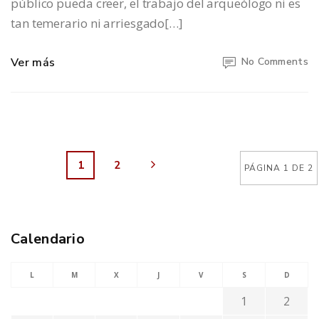
público pueda creer, el trabajo del arqueólogo ni es
tan temerario ni arriesgado[…]
Ver más
No Comments
1
2
PÁGINA 1 DE 2
Calendario
L
M
X
J
V
S
D
1
2