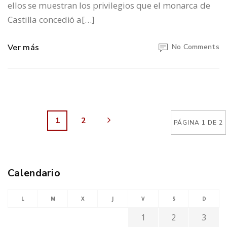
ellos se muestran los privilegios que el monarca de
Castilla concedió a[…]
Ver más
No Comments
1
2
PÁGINA 1 DE 2
Calendario
L
M
X
J
V
S
D
1
2
3