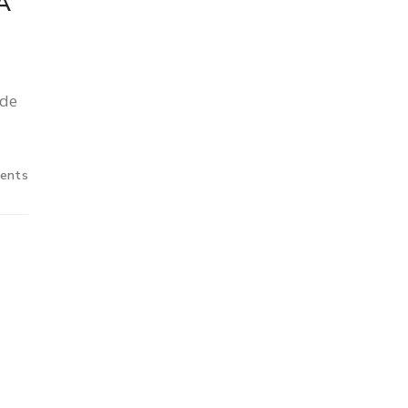
A
 de
ents