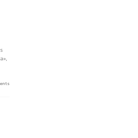
as
a»,
ents