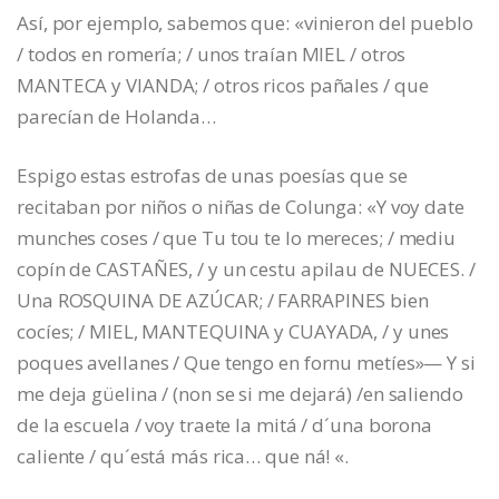
Así, por ejemplo, sabemos que: «vinieron del pueblo
/ todos en romería; / unos traían MIEL / otros
MANTECA y VIANDA; / otros ricos pañales / que
parecían de Holanda…
Espigo estas estrofas de unas poesías que se
recitaban por niños o niñas de Colunga: «Y voy date
munches coses / que Tu tou te lo mereces; / mediu
copín de CASTAÑES, / y un cestu apilau de NUECES. /
Una ROSQUINA DE AZÚCAR; / FARRAPINES bien
cocíes; / MIEL, MANTEQUINA y CUAYADA, / y unes
poques avellanes / Que tengo en fornu metíes»— Y si
me deja güelina / (non se si me dejará) /en saliendo
de la escuela / voy traete la mitá / d´una borona
caliente / qu´está más rica… que ná! «.