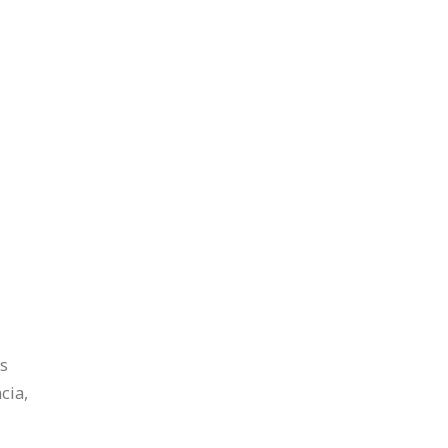
s
cia,