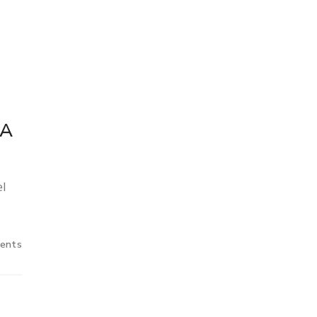
NA
el
ents