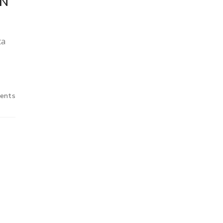
EN
ta
ents