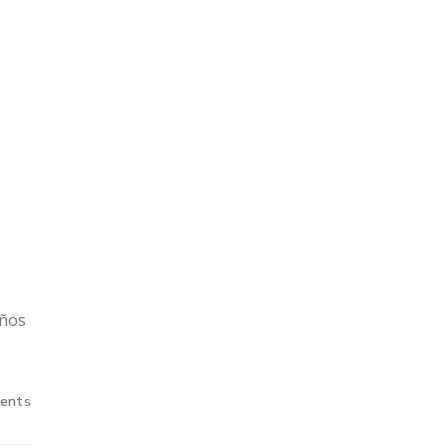
iños
ents