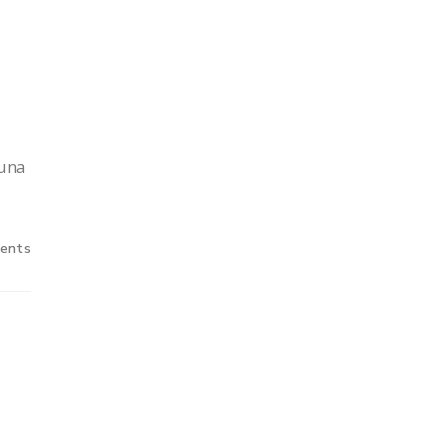
 una
ents