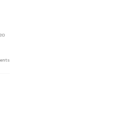
eo
ents