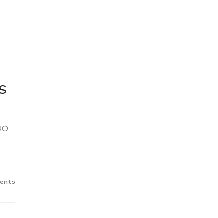
S
DO
e
ents