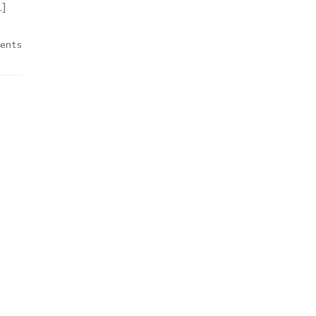
…]
ents