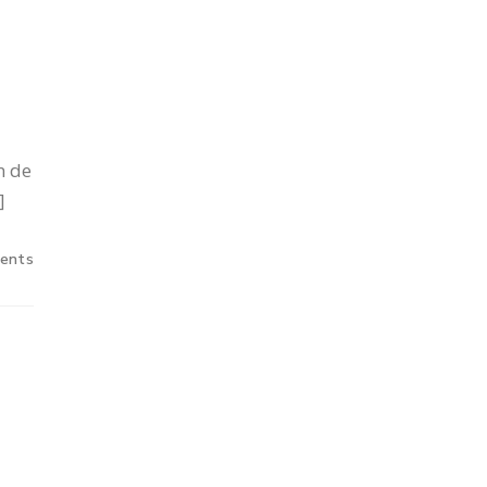
n de
]
ents