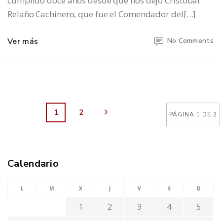
cumplido doce años desde que nos dejó Cristóbal
Relaño Cachinero, que fue el Comendador del[…]
Ver más
No Comments
1
2
PÁGINA 1 DE 2
Calendario
L
M
X
J
V
S
D
1
2
3
4
5