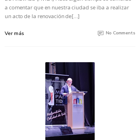
a comentar que en nuestra ciudad se iba a realizar
un acto de la renovación de[…]
Ver más
No Comments