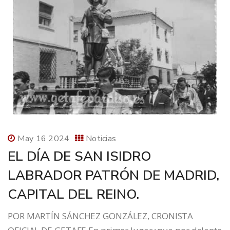
May 16 2024
Noticias
EL DÍA DE SAN ISIDRO
LABRADOR PATRÓN DE MADRID,
CAPITAL DEL REINO.
POR MARTÍN SÁNCHEZ GONZÁLEZ, CRONISTA