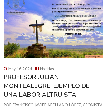
May 16 2024
Noticias
PROFESOR JULIAN
MONTEALEGRE, EJEMPLO DE
UNA LABOR ALTRUISTA
POR FRANCISCO JAVIER ARELLANO LÓPEZ, CRONISTA