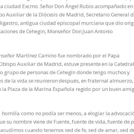
de la ciudad Excmo. Señor Don Ángel Rubio acompañado en
o Auxiliar de la Diócesis de Madrid, Secretario General d
 Bigastro, antigua ciudad episcopal murciana que dio ori
diaciones de Cehegin, Monseñor Don Juan Antonio
onseñor Martínez Camino fue nombrado por el Papa
 Obispo Auxiliar de Madrid, estuve presente en la Catedra
 grupo de personas de Cehegín donde tengo muchos y
 de la vida se reunieron después, en fraternal almuerzo,
n la Plaza de la Marina Española regido por un buen ami
homilía como no podía ser menos, a elogiar la advocaci
e su nombre viene de Fuente, fuente de vida, fuente de p
s acudimos cuando tenemos sed de fe, sed de amar, sed d