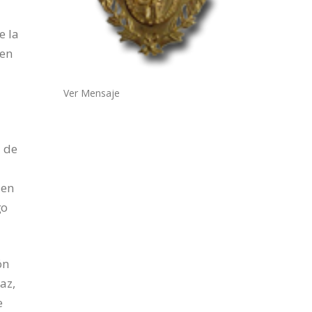
e la
gen
Ver Mensaje
l de
 en
go
ón
az,
e