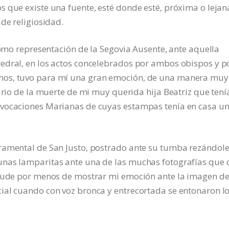
 que existe una fuente, esté donde esté, próxima o lejan
de religiosidad.
como representación de la Segovia Ausente, ante aquella
edral, en los actos concelebrados por ambos obispos y p
nos, tuvo para mí una gran emoción, de una manera muy
ario de la muerte de mi muy querida hija Beatriz que tení
dvocaciones Marianas de cuyas estampas tenía en casa u
ramental de San Justo, postrado ante su tumba rezándol
unas lamparitas ante una de las muchas fotografías que 
 pude por menos de mostrar mi emoción ante la imagen d
ial cuando con voz bronca y entrecortada se entonaron l